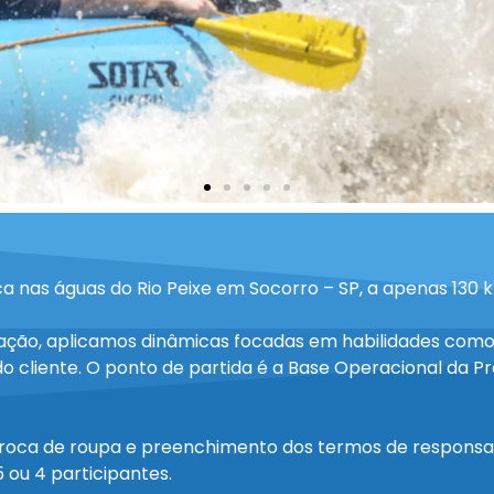
a nas águas do Rio Peixe em Socorro – SP, a apenas 130 k
ração, aplicamos dinâmicas focadas em habilidades com
 cliente. O ponto de partida é a Base Operacional da P
troca de roupa e preenchimento dos termos de responsabi
 ou 4 participantes.