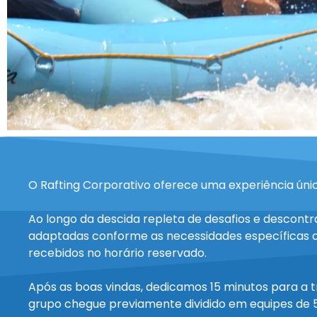
O Rafting Corporativo oferece uma experiência únic
Ao longo da descida repleta de desafios e descont
adaptadas conforme as necessidades específicas do
recebidos no horário reservado.
Após as boas vindas, dedicamos 15 minutos para a 
grupo chegue previamente dividido em equipes de 5