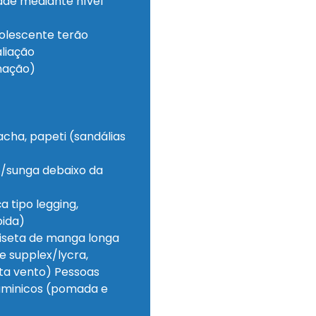
dade mediante nível
dolescente terão
aliação
enação)
acha, papeti (sandálias
/sunga debaixo da
 tipo legging,
pida)
miseta de manga longa
e supplex/lycra,
rta vento) Pessoas
taminicos (pomada e