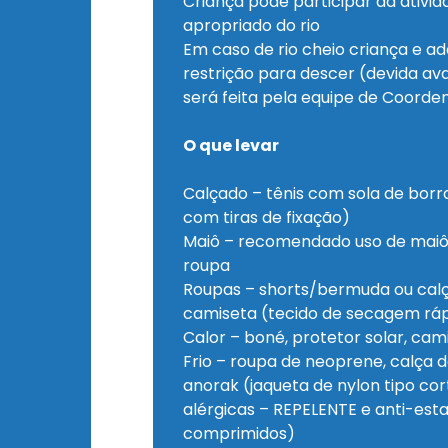
Criança pode participar da ativi
apropriado do rio
Em caso de rio cheio criança e a
restrição para descer (devida av
será feita pela equipe de Coord
O que levar
Calçado – tênis com sola de borr
com tiras de fixação)
Maiô – recomendado uso de maiô
roupa
Roupas – shorts/bermuda ou calça
camiseta (tecido de secagem rá
Calor – boné, protetor solar, ca
Frio – roupa de neoprene, calça d
anorak (jaqueta de nylon tipo co
alérgicas – REPELENTE e anti-es
comprimidos)