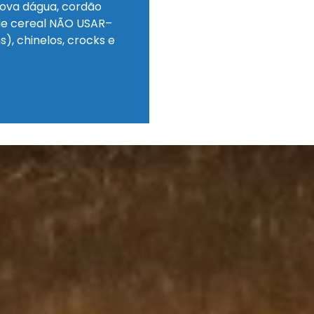
rova dágua, cordão
 de cereal NÃO USAR–
), chinelos, crocks e