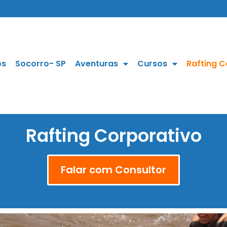
os
Socorro- SP
Aventuras
Cursos
Rafting C
Rafting Corporativo
Falar com Consultor