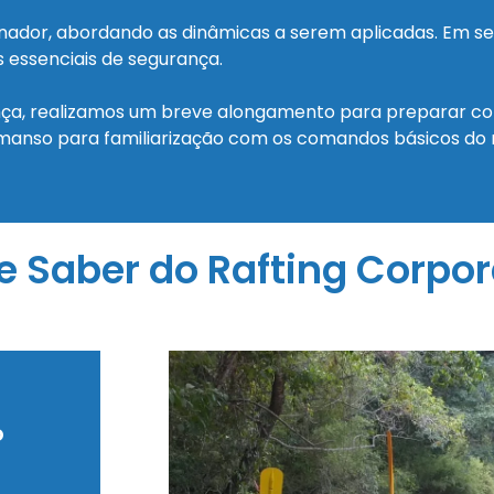
enador, abordando as dinâmicas a serem aplicadas. Em s
 essenciais de segurança.
ça, realizamos um breve alongamento para preparar cor
emanso para familiarização com os comandos básicos do r
e Saber do Rafting Corpor
o