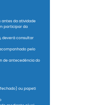
s antes da atividade
 participar da
, deverá consultar
r acompanhado pelo
in de antecedência do
 (fechado) ou papeti
o